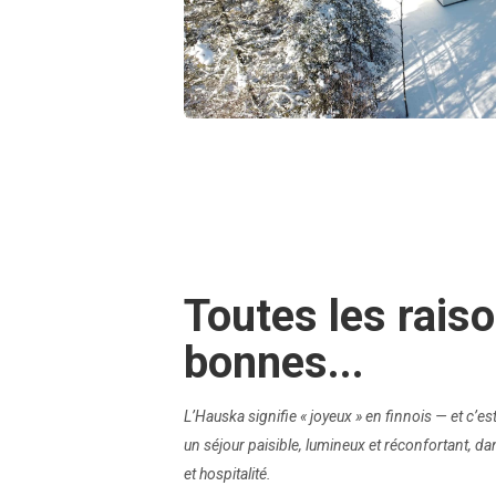
Toutes les rais
bonnes...
L’Hauska signifie « joyeux » en finnois — et c’es
un séjour paisible, lumineux et réconfortant, dan
et hospitalité.