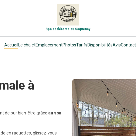
Spa et détente au Saguenay
Accueil
Le chalet
Emplacement
Photos
Tarifs
Disponibilités
Avis
Contact
rmale à
nt de pur bien-être grâce
au spa
ade en raquettes, glissez-vous